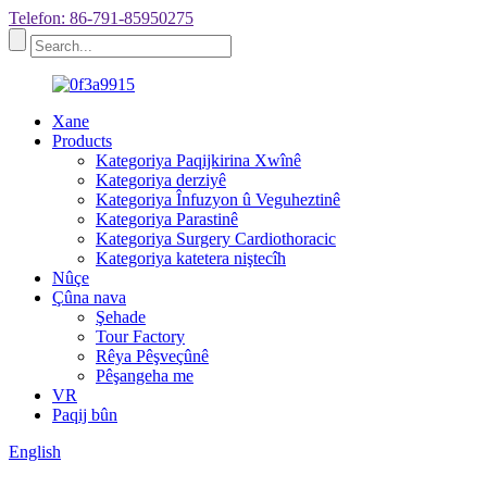
Telefon: 86-791-85950275
Xane
Products
Kategoriya Paqijkirina Xwînê
Kategoriya derziyê
Kategoriya Înfuzyon û Veguheztinê
Kategoriya Parastinê
Kategoriya Surgery Cardiothoracic
Kategoriya katetera niştecîh
Nûçe
Çûna nava
Şehade
Tour Factory
Rêya Pêşveçûnê
Pêşangeha me
VR
Paqij bûn
English