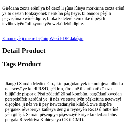
Girêdana zexta erênî ya bê derzî li şûna lûleya morkirina zexta erênî
ya bi destan fonksiyonek herikîna pêş heye, bi bandor pêşî li
paşveçûna xwînê digire, bloka kateterê kêm dike û pêşî li
tevliheviyên înfuzyonê yên wekî flebît digire.
E-nameyê ji me re bişînin
Wekî PDF dakêşin
Detail Product
Tags Product
Jiangxi Sanxin Medtec Co., Ltd pargîdaniyek teknolojîya bilind a
neteweyî ye ku di R&D, çêkirin, firotanê û karûbarê cîhaza
bijîjkî de pispor e.Piştî zêdetirî 20 sal kombûn, pargîdanî xwedan
perspektîfek gerdûnî ye, ji nêz ve stratejiyên pêşkeftina neteweyî
dişopîne, ji nêz ve li pey hewcedariyên klînîkî, xwe dispêre
pergalek rêveberiya kalîteya deng û feydeyên R&D û hilberînê
yên gihîştî, Sanxin pêşengiya pîşesaziyê kiriye ku derbas bibe.
pergala Rêvebiriya Kalîteyê ya CE û CMD.