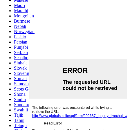
Maltese
Maori
Marathi
Mongolian
Burmese
Nepali
Norwegian
Pashto
Persian
Punjabi
Serbian
Sesotho
Sinhala
Slovak
Slovenian
Somali
Samoan
Scots Gaelic
Shona
Sindhi
Sundanese
Swahili
Tajik
Tamil
Telugu