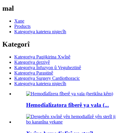
mal
Xane
Products
Kategoriya katetera niştecîh
Kategorî
Kategoriya Paqijkirina Xwînê
Kategoriya derziyê
Kategoriya Înfuzyon û Veguheztinê
Kategoriya Parastinê
Kategoriya Surgery Cardiothoracic
Kategoriya katetera niştecîh
Hemodîalîzatora fîberê ya vala (...