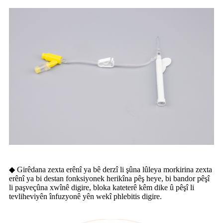
◆ Girêdana zexta erênî ya bê derzî li şûna lûleya morkirina zexta
erênî ya bi destan fonksiyonek herikîna pêş heye, bi bandor pêşî
li paşveçûna xwînê digire, bloka kateterê kêm dike û pêşî li
tevliheviyên înfuzyonê yên wekî phlebitis digire.