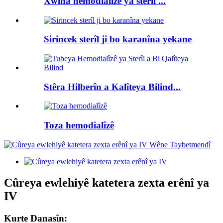
Xwîna hemodialîzê ya sterîl ...
Sirincek sterîl ji bo karanîna yekane
Stêra Hilberîn a Kalîteya Bilind...
Toza hemodialîzê
Cûreya ewlehiyê katetera zexta erênî ya
IV
Kurte Danasîn: