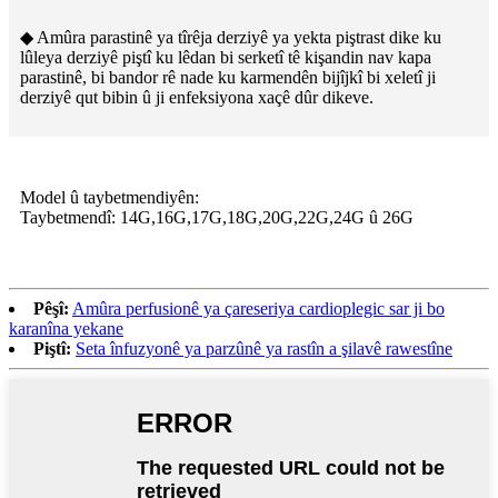
◆ Amûra parastinê ya tîrêja derziyê ya yekta piştrast dike ku
lûleya derziyê piştî ku lêdan bi serketî tê kişandin nav kapa
parastinê, bi bandor rê nade ku karmendên bijîjkî bi xeletî ji
derziyê qut bibin û ji enfeksiyona xaçê dûr dikeve.
Model û taybetmendiyên:
Taybetmendî: 14G,16G,17G,18G,20G,22G,24G û 26G
Pêşî:
Amûra perfusionê ya çareseriya cardioplegic sar ji bo
karanîna yekane
Piştî:
Seta înfuzyonê ya parzûnê ya rastîn a şilavê rawestîne