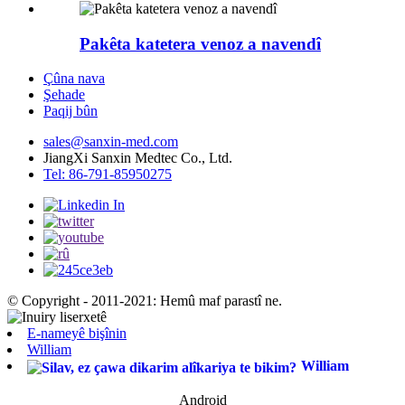
Pakêta katetera venoz a navendî
Çûna nava
Şehade
Paqij bûn
sales@sanxin-med.com
JiangXi Sanxin Medtec Co., Ltd.
Tel: 86-791-85950275
© Copyright - 2011-2021: Hemû maf parastî ne.
E-nameyê bişînin
William
William
Android